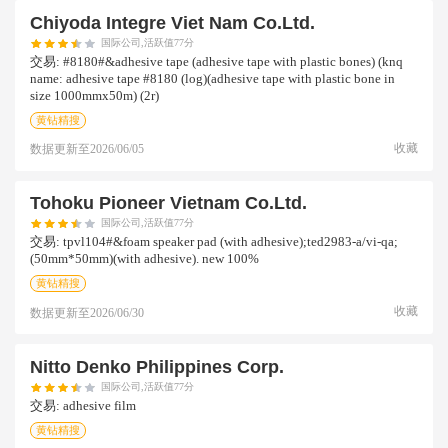
Chiyoda Integre Viet Nam Co.ltd.
国际公司,活跃值77分
交易:
#8180#&adhesive tape (adhesive tape with plastic bones) (knq
name: adhesive tape #8180 (log)(adhesive tape with plastic bone in
size 1000mmx50m) (2r)
黄钻精搜
收藏
数据更新至
2026/06/05
Tohoku Pioneer Vietnam Co.ltd.
国际公司,活跃值77分
交易:
tpvl104#&foam speaker pad (with adhesive);ted2983-a/vi-qa;
(50mm*50mm)(with adhesive). new 100%
黄钻精搜
收藏
数据更新至
2026/06/30
Nitto Denko Philippines Corp.
国际公司,活跃值77分
交易:
adhesive film
黄钻精搜