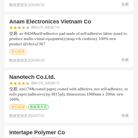
收藏
数据更新至
2026/06/29
Anam Electronices Vietnam Co
国际公司,活跃值77分
交易:
av-042#&self-adhesive pad made of self-adhesive fabric (used to
produce audio-visual equipment) (strap vib cushion). 100% new
product @vhs1a1367
黄钻精搜
收藏
数据更新至
2026/06/29
Nanotech Co.ltd.
国际公司,活跃值87分
交易:
nnt17#&coated paper, coated with adhesive, not self-adhesive, in
rolls paper (adhesive) (sj-3015jd); dimensions 1060mm x 200m. new
100%
黄钻精搜
有联系方式
收藏
数据更新至
2026/07/03
Intertape Polymer Co