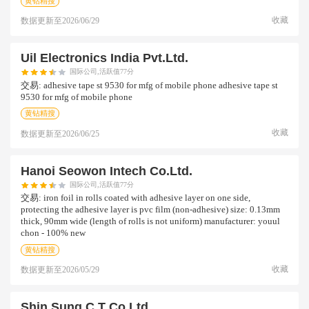
黄钻精搜
收藏
数据更新至
2026/06/29
Uil Electronics India Pvt.ltd.
国际公司,活跃值77分
交易:
adhesive tape st 9530 for mfg of mobile phone adhesive tape st
9530 for mfg of mobile phone
黄钻精搜
收藏
数据更新至
2026/06/25
Hanoi Seowon Intech Co.ltd.
国际公司,活跃值77分
交易:
iron foil in rolls coated with adhesive layer on one side,
protecting the adhesive layer is pvc film (non-adhesive) size: 0.13mm
thick, 90mm wide (length of rolls is not uniform) manufacturer: youul
chon - 100% new
黄钻精搜
收藏
数据更新至
2026/05/29
Shin Sung C T Co.ltd.