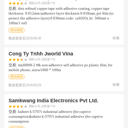
国际公司,活跃值77分
交易:
thin refined copper tape with adhesive coating, copper tape
thickness: 0.012mm (adhesive layer thickness 0.018mm, pet film (to
protect the adhesive layer) 0.036mm code: cu9203r, kt: 500mm x
100m/1 roll
黄钻精搜
收藏
数据更新至
2026/06/30
Cong Ty Tnhh Jworld Vina
国际公司,活跃值77分
交易:
mnl0008-2 #& non-adhesive self adhesive pe plastic film, for
mobile phone, sizew1060 * 100m
黄钻精搜
收藏
数据更新至
2026/06/29
Samkwang India Electronics Pvt Ltd.
国际公司,活跃值77分
交易:
kafuter k-5707t industrial adhesive (for captive
consumption)kafuter k-5707t industrial adhesive (for captive
consumption