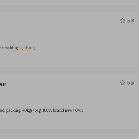
收藏
for making
)
agarbatti
se
收藏
wood, packing: 40kgs/bag. 100% brand new#&vn