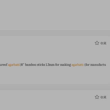
收藏
ureof
)8" bamboo sticks 1.3mm for making
(for manufactu
agarbatti
agarbatti
收藏