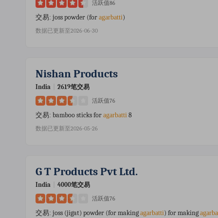
活跃值86
joss powder (for
)
交易:
agarbatti
数据已更新至2026-06-30
Nishan Products
India
|
2619笔交易
活跃值76
bamboo sticks for
8
交易:
agarbatti
数据已更新至2026-05-26
G T Products Pvt Ltd.
India
|
4000笔交易
活跃值76
joss (jigat) powder (for making
) for making
交易:
agarbatti
agarba