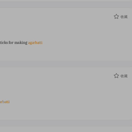
收藏
sticks for making
agarbatti
收藏
arbatti