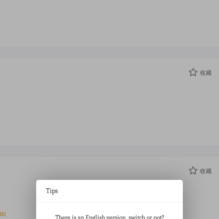
收藏
收藏
Tips
tti
There is an English version, switch or not?