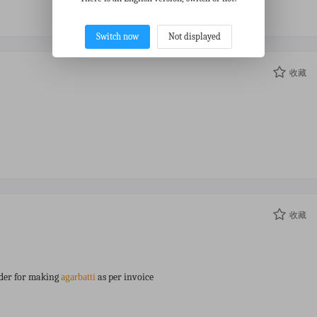
Switch now
Not displayed
收藏
收藏
der for making
as per invoice
agarbatti