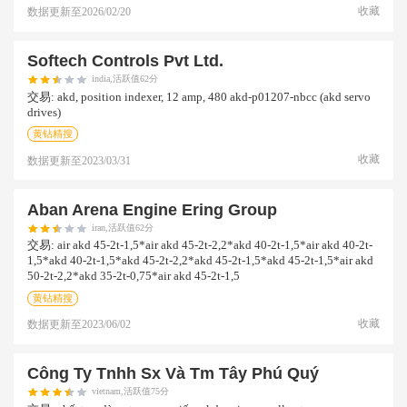
收藏
数据更新至
2026/02/20
Softech Controls Pvt Ltd.
india,活跃值62分
交易:
akd, position indexer, 12 amp, 480 akd-p01207-nbcc (akd servo
drives)
黄钻精搜
收藏
数据更新至
2023/03/31
Aban Arena Engine Ering Group
iran,活跃值62分
交易:
air akd 45-2t-1,5*air akd 45-2t-2,2*akd 40-2t-1,5*air akd 40-2t-
1,5*akd 40-2t-1,5*akd 45-2t-2,2*akd 45-2t-1,5*akd 45-2t-1,5*air akd
50-2t-2,2*akd 35-2t-0,75*air akd 45-2t-1,5
黄钻精搜
收藏
数据更新至
2023/06/02
Công Ty Tnhh Sx Và Tm Tây Phú Quý
vietnam,活跃值75分