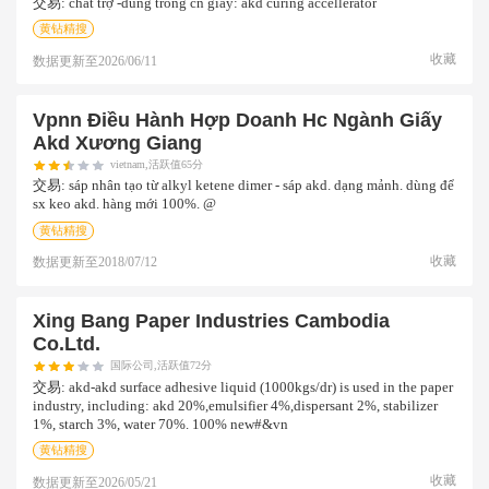
交易:
chất trợ -dùng trong cn giấy: akd curing accellerator
黄钻精搜
收藏
数据更新至
2026/06/11
Vpnn Điều Hành Hợp Doanh Hc Ngành Giấy
Akd Xương Giang
vietnam,活跃值65分
交易:
sáp nhân tạo từ alkyl ketene dimer - sáp akd. dạng mảnh. dùng để
sx keo akd. hàng mới 100%. @
黄钻精搜
收藏
数据更新至
2018/07/12
Xing Bang Paper Industries Cambodia
Co.ltd.
国际公司,活跃值72分
交易:
akd-akd surface adhesive liquid (1000kgs/dr) is used in the paper
industry, including: akd 20%,emulsifier 4%,dispersant 2%, stabilizer
1%, starch 3%, water 70%. 100% new#&vn
黄钻精搜
收藏
数据更新至
2026/05/21