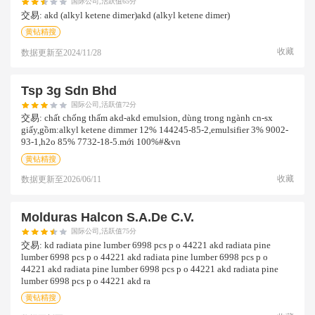
国际公司,活跃值65分
交易:
akd (alkyl ketene dimer)akd (alkyl ketene dimer)
黄钻精搜
收藏
数据更新至
2024/11/28
Tsp 3g Sdn Bhd
国际公司,活跃值72分
交易:
chất chống thấm akd-akd emulsion, dùng trong ngành cn-sx
giấy,gồm:alkyl ketene dimmer 12% 144245-85-2,emulsifier 3% 9002-
93-1,h2o 85% 7732-18-5.mới 100%#&vn
黄钻精搜
收藏
数据更新至
2026/06/11
Molduras Halcon S.a.de C.v.
国际公司,活跃值75分
交易:
kd radiata pine lumber 6998 pcs p o 44221 akd radiata pine
lumber 6998 pcs p o 44221 akd radiata pine lumber 6998 pcs p o
44221 akd radiata pine lumber 6998 pcs p o 44221 akd radiata pine
lumber 6998 pcs p o 44221 akd ra
黄钻精搜