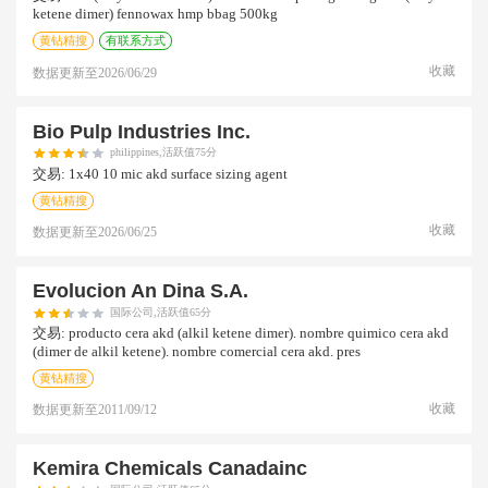
ketene dimer) fennowax hmp bbag 500kg
黄钻精搜
有联系方式
收藏
数据更新至
2026/06/29
Bio Pulp Industries Inc.
philippines,活跃值75分
交易:
1x40 10 mic akd surface sizing agent
黄钻精搜
收藏
数据更新至
2026/06/25
Evolucion An Dina S.a.
国际公司,活跃值65分
交易:
producto cera akd (alkil ketene dimer). nombre quimico cera akd
(dimer de alkil ketene). nombre comercial cera akd. pres
黄钻精搜
收藏
数据更新至
2011/09/12
Kemira Chemicals Canadainc