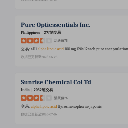
Pure Optiessentials Inc.
Philippines
|
297笔交易
活跃值75
al11
100 mg.120s 12each pure encapsulatio
交易:
alpha
lipoic
acid
数据已更新至2026-05-26
Sunrise Chemical Col Td
India
|
2032笔交易
活跃值76
ltyrosine sophorae japonic
交易:
alpha
lipoic
acid
数据已更新至2026-07-16