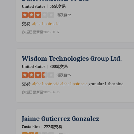
United States
|
56笔交易
活跃值72
交易:
alpha
lipoic
acid
数据已更新至2026-07-17
Wisdom Technologies Group Ltd.
United States
|
300笔交易
活跃值75
granular l-theanine
交易:
alpha
lipoic
acid
alpha
lipoic
acid
数据已更新至2026-07-16
Jaime Gutierrez Gonzalez
Costa Rica
|
292笔交易