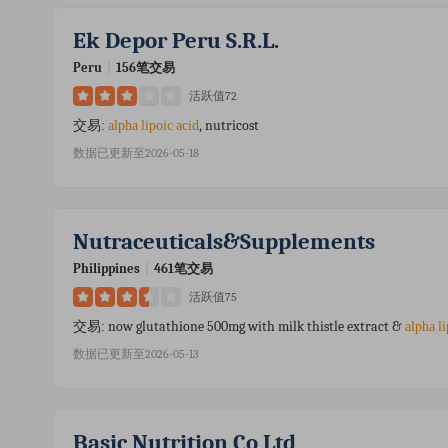
Ek Depor Peru S.r.l.
Peru
|
156笔交易
活跃值72
, nutricost
交易:
alpha
lipoic
acid
数据已更新至2026-05-18
Nutraceuticals&supplements
Philippines
|
461笔交易
活跃值75
now glutathione 500mg with milk thistle extract &
交易:
alpha
l
数据已更新至2026-05-13
Basic Nutrition Co Ltd