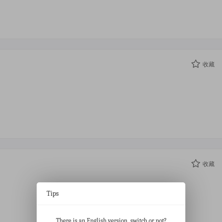
收藏
收藏
Tips
There is an English version, switch or not?