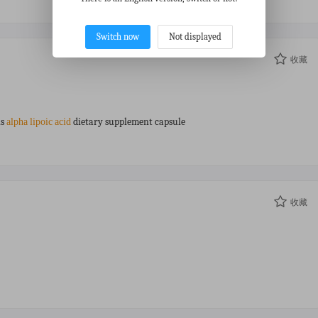
Switch now
Not displayed
收藏
ns
dietary supplement capsule
alpha
lipoic
acid
收藏