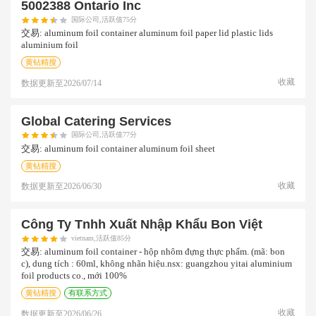
5002388 Ontario Inc
国际公司,活跃值75分
交易:
aluminum foil container aluminum foil paper lid plastic lids
aluminium foil
黄钻精搜
收藏
数据更新至
2026/07/14
Global Catering Services
国际公司,活跃值77分
交易:
aluminum foil container aluminum foil sheet
黄钻精搜
收藏
数据更新至
2026/06/30
Công Ty Tnhh Xuất Nhập Khẩu Bon Việt
vietnam,活跃值85分
交易:
aluminum foil container - hộp nhôm đựng thực phẩm. (mã: bon
c), dung tích : 60ml, không nhãn hiệu.nsx: guangzhou yitai aluminium
foil products co., mới 100%
黄钻精搜
有联系方式
收藏
数据更新至
2026/06/26