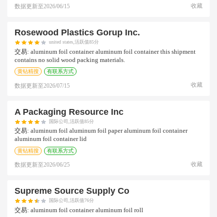
收藏
数据更新至
2026/06/15
Rosewood Plastics Gorup Inc.
united states,活跃值85分
交易:
aluminum foil container aluminum foil container this shipment
contains no solid wood packing materials.
黄钻精搜
有联系方式
收藏
数据更新至
2026/07/15
A Packaging Resource Inc
国际公司,活跃值85分
交易:
aluminum foil aluminum foil paper aluminum foil container
aluminum foil container lid
黄钻精搜
有联系方式
收藏
数据更新至
2026/06/25
Supreme Source Supply Co
国际公司,活跃值76分
交易:
aluminum foil container aluminum foil roll