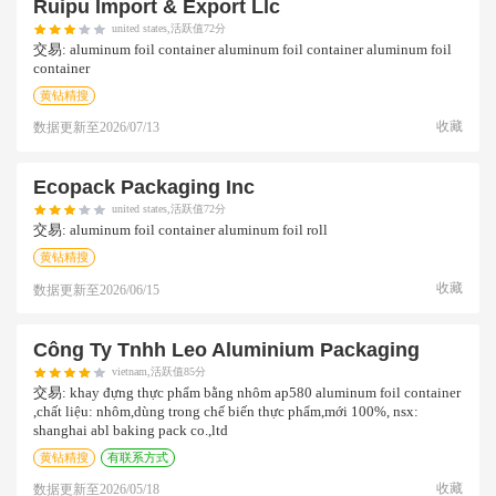
Ruipu Import & Export Llc
united states,活跃值72分
交易:
aluminum foil container aluminum foil container aluminum foil
container
黄钻精搜
收藏
数据更新至
2026/07/13
Ecopack Packaging Inc
united states,活跃值72分
交易:
aluminum foil container aluminum foil roll
黄钻精搜
收藏
数据更新至
2026/06/15
Công Ty Tnhh Leo Aluminium Packaging
vietnam,活跃值85分
交易:
khay đựng thực phẩm bằng nhôm ap580 aluminum foil container
,chất liệu: nhôm,dùng trong chế biến thực phẩm,mới 100%, nsx:
shanghai abl baking pack co.,ltd
黄钻精搜
有联系方式
收藏
数据更新至
2026/05/18