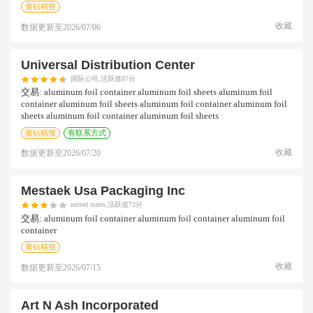
黄钻精搜
收藏
数据更新至
2026/07/06
Universal Distribution Center
国际公司,活跃值87分
交易:
aluminum foil container aluminum foil sheets aluminum foil
container aluminum foil sheets aluminum foil container aluminum foil
sheets aluminum foil container aluminum foil sheets
黄钻精搜
有联系方式
收藏
数据更新至
2026/07/20
Mestaek Usa Packaging Inc
united states,活跃值72分
交易:
aluminum foil container aluminum foil container aluminum foil
container
黄钻精搜
收藏
数据更新至
2026/07/15
Art N Ash Incorporated