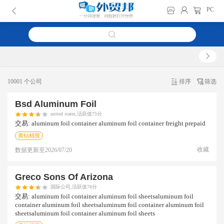
PC
10001 个公司
排序
筛选
Bsd Aluminum Foil
united states,活跃值75分
交易:
aluminum foil container aluminum foil container freight prepaid
黄钻精搜
收藏
数据更新至
2026/07/20
Greco Sons Of Arizona
国际公司,活跃值76分
交易:
aluminum foil container aluminum foil sheetsaluminum foil
container aluminum foil sheetsaluminum foil container aluminum foil
sheetsaluminum foil container aluminum foil sheets