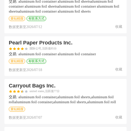
交易:
aluminum foil container aluminum foil sheetsaluminum foil
container aluminum foil sheetsaluminum foil container aluminum foil
sheetsaluminum foil container aluminum foil sheets
黄钻精搜
有联系方式
收藏
数据更新至
2026/07/12
Pearl Paper Products Inc.
国际公司,活跃值85分
交易:
aluminum foil container aluminum foil container
黄钻精搜
有联系方式
收藏
数据更新至
2026/07/18
Carryout Bags Inc.
united states,活跃值77分
交易:
aluminum foil container,aluminum foil sheets,aluminum foil
rollaluminum foil container,aluminum foil sheets,aluminum foil roll
黄钻精搜
收藏
数据更新至
2026/07/07