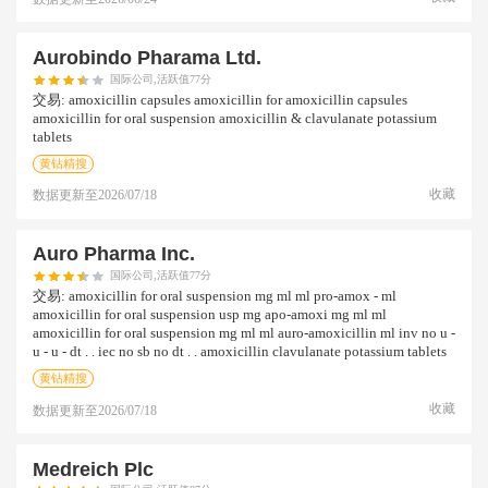
Aurobindo Pharama Ltd.
国际公司,活跃值77分
交易:
amoxicillin capsules amoxicillin for amoxicillin capsules
amoxicillin for oral suspension amoxicillin & clavulanate potassium
tablets
黄钻精搜
收藏
数据更新至
2026/07/18
Auro Pharma Inc.
国际公司,活跃值77分
交易:
amoxicillin for oral suspension mg ml ml pro-amox - ml
amoxicillin for oral suspension usp mg apo-amoxi mg ml ml
amoxicillin for oral suspension mg ml ml auro-amoxicillin ml inv no u -
u - u - dt . . iec no sb no dt . . amoxicillin clavulanate potassium tablets
黄钻精搜
收藏
数据更新至
2026/07/18
Medreich Plc