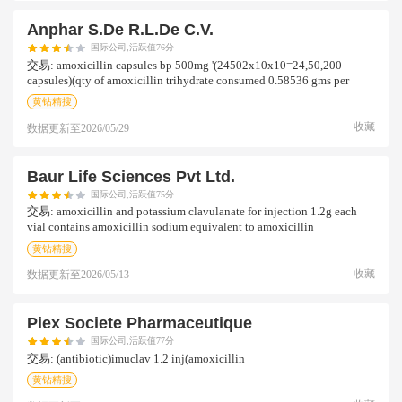
Anphar S.de R.l.de C.v.
国际公司,活跃值76分
交易:
amoxicillin capsules bp 500mg '(24502x10x10=24,50,200
capsules)(qty of amoxicillin trihydrate consumed 0.58536 gms per
黄钻精搜
收藏
数据更新至
2026/05/29
Baur Life Sciences Pvt Ltd.
国际公司,活跃值75分
交易:
amoxicillin and potassium clavulanate for injection 1.2g each
vial contains amoxicillin sodium equivalent to amoxicillin
黄钻精搜
收藏
数据更新至
2026/05/13
Piex Societe Pharmaceutique
国际公司,活跃值77分
交易:
(antibiotic)imuclav 1.2 inj(amoxicillin
黄钻精搜