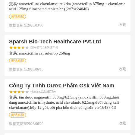
交易:
amoxicillin/ clavulansaure krka (amoxicillin 875mg + clavulanic
acid 125mg filmcoated tablets bp) (2x7sx24040)
黄钻精搜
收藏
数据更新至
2026/03/30
Sparsh Bio-Tech Healthcare Pvt.ltd
国际公司,活跃值75分
交易:
amoxicillin capsules bp 250mg
黄钻精搜
收藏
数据更新至
2026/06/16
Công Ty Tnhh Dược Phẩm Gsk Việt Nam
vietnam,活跃值75分
交易:
tân dược augmentin 500mg/62,5mg (amoxicillin 500mg,dưới
dạng amoxicillin trihydrate; acid clavulanic 62,5mg,dưới dạng kali
clavulanate),hộp 12 gói, bột pha hỗn dịch uống.sđk:vn-16487-13
黄钻精搜
收藏
数据更新至
2026/06/29