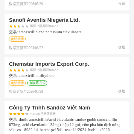
收藏
数据更新至
2026/05/30
Sanofi Aventis Niegeria Ltd.
国际公司,活跃值66分
交易:
amoxicillin and potassium clavulanate
黄钻精搜
收藏
数据更新至
2023/06/22
Chemstar Imports Export Corp.
国际公司,活跃值85分
交易:
amoxicillin trihydrate
黄钻精搜
有联系方式
收藏
数据更新至
2026/05/28
Công Ty Tnhh Sandoz Việt Nam
vietnam,活跃值85分
交易:
thuốc amoxicillin/acid clavulanic sandoz gmbh (amoxicillin
875mg; acid clavulanic 125mg). hộp 12 gói; cốm pha hỗn dịch uống.
sđk: vn-18082-14. batch: pe1541. nsx: 11/2024. hsd: 11/2026