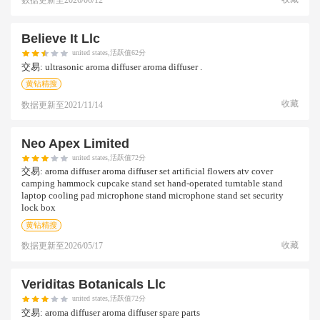
数据更新至
2026/06/12
Believe It Llc
united states,活跃值62分
交易:
ultrasonic aroma diffuser aroma diffuser .
黄钻精搜
收藏
数据更新至
2021/11/14
Neo Apex Limited
united states,活跃值72分
交易:
aroma diffuser aroma diffuser set artificial flowers atv cover
camping hammock cupcake stand set hand-operated turntable stand
laptop cooling pad microphone stand microphone stand set security
lock box
黄钻精搜
收藏
数据更新至
2026/05/17
Veriditas Botanicals Llc
united states,活跃值72分
交易:
aroma diffuser aroma diffuser spare parts