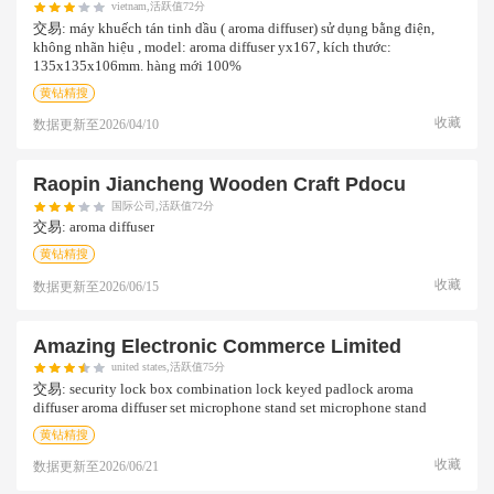
vietnam,活跃值72分
交易:
máy khuếch tán tinh dầu ( aroma diffuser) sử dụng bằng điện,
không nhãn hiệu , model: aroma diffuser yx167, kích thước:
135x135x106mm. hàng mới 100%
黄钻精搜
收藏
数据更新至
2026/04/10
Raopin Jiancheng Wooden Craft Pdocu
国际公司,活跃值72分
交易:
aroma diffuser
黄钻精搜
收藏
数据更新至
2026/06/15
Amazing Electronic Commerce Limited
united states,活跃值75分
交易:
security lock box combination lock keyed padlock aroma
diffuser aroma diffuser set microphone stand set microphone stand
黄钻精搜
收藏
数据更新至
2026/06/21