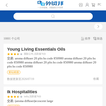
PC
10001 个公司
排序
筛选
Young Living Essentials Oils
国际公司,活跃值76分
交易:
aroma diffuser 20 plts hs code 850980 aroma diffuser 20 plts hs
code 850980 aroma diffuser 20 plts hs code 850980 aroma diffuser 20
plts hs code 850980
黄钻精搜
收藏
数据更新至
2026/07/19
Ik Hospitalities
india,活跃值76分
交易:
(aroma diffuser)ecoscent large