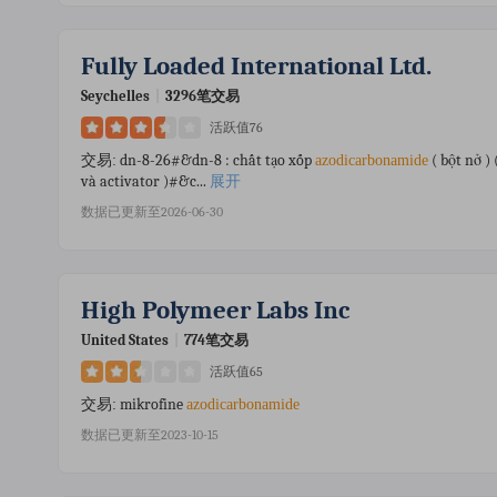
Fully Loaded International Ltd.
Seychelles
|
3296笔交易
活跃值76
dn-8-26#&dn-8 : chất tạo xốp
( bột nở )
交易:
azodicarbonamide
và activator )#&c...
展开
数据已更新至2026-06-30
High Polymeer Labs Inc
United States
|
774笔交易
活跃值65
mikrofine
交易:
azodicarbonamide
数据已更新至2023-10-15