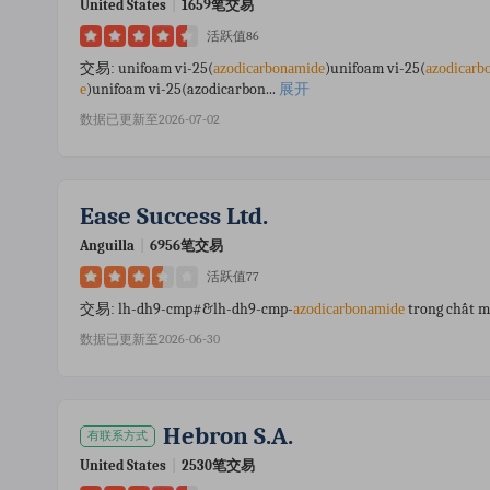
United States
|
1659笔交易
活跃值86
unifoam vi-25(
)unifoam vi-25(
交易:
azodicarbonamide
azodicarb
)unifoam vi-25(azodicarbon...
展开
e
数据已更新至2026-07-02
Ease Success Ltd.
Anguilla
|
6956笔交易
活跃值77
lh-dh9-cmp#&lh-dh9-cmp-
trong chất m
交易:
azodicarbonamide
数据已更新至2026-06-30
Hebron S.a.
有联系方式
United States
|
2530笔交易