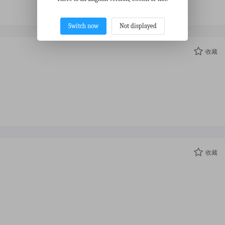
Switch now
Not displayed
收藏
收藏