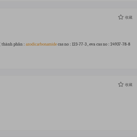
收藏
 ( thành phần :
cas no : 123-77-3 , eva cas no : 24937-78-8
azodicarbonamide
收藏