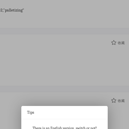
2,"palletizing"
收藏
收藏
Tips
There is an English version, switch or not?