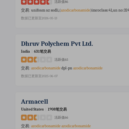
活跃值86
unifoam az sodli,(
)imcoclass:41,un no:324
交易:
azodicarbonamide
数据已更新至2026-05-13
Dhruv Polychem Pvt Ltd.
India
|
631笔交易
活跃值65
dpl-pn
交易:
azodicarbonamide
azodicarbonamide
数据已更新至2025-06-07
Armacell
United States
|
1908笔交易
活跃值66
交易:
azodicarbonamide
azodicarbonamide