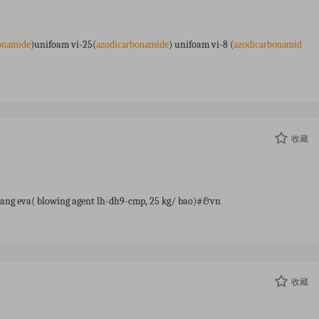
)unifoam vi-25(
) unifoam vi-8 (
onamide
azodicarbonamide
azodicarbonamid
收藏
ang eva( blowing agent lh-dh9-cmp, 25 kg/ bao)#&vn
收藏