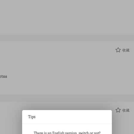
收藏
0ctns
收藏
Tips
There is an English version, switch or not?