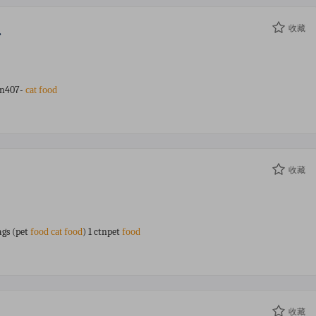
.
收藏
1n407-
cat
food
收藏
ags (pet
) 1 ctnpet
food
cat
food
food
收藏