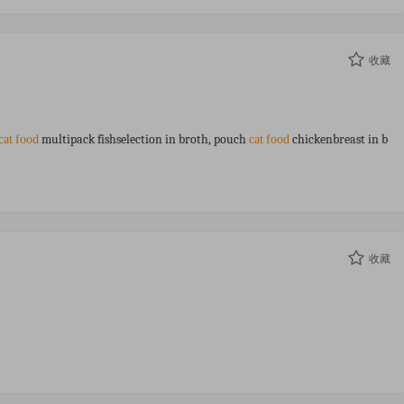
收藏
multipack fishselection in broth, pouch
chickenbreast in b
cat
food
cat
food
收藏