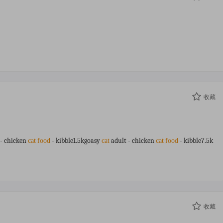
收藏
 - chicken
- kibble1.5kgoasy
adult - chicken
- kibble7.5k
cat
food
cat
cat
food
收藏