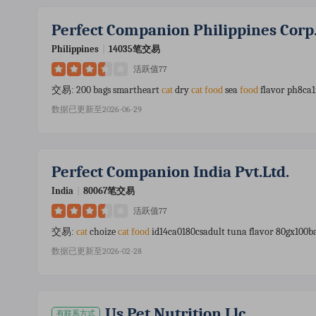
Perfect Companion Philippines Corp
Philippines
|
14035笔交易
活跃值77
200 bags smartheart
dry
sea
flavor ph8ca
交易:
cat
cat
food
food
数据已更新至2026-06-29
Perfect Companion India Pvt.ltd.
India
|
80067笔交易
活跃值77
choize
id14ca0180csadult tuna flavor 80gx100b
交易:
cat
cat
food
数据已更新至2026-02-28
Us Pet Nutrition Llc
有联系方式