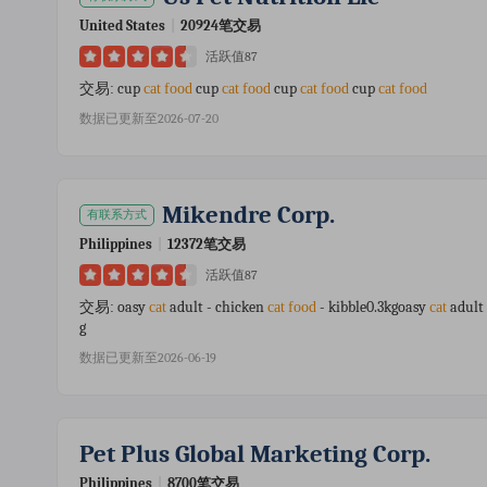
United States
|
20924笔交易
活跃值87
cup
cup
cup
cup
交易:
cat
food
cat
food
cat
food
cat
food
数据已更新至2026-07-20
Mikendre Corp.
有联系方式
Philippines
|
12372笔交易
活跃值87
oasy
adult - chicken
- kibble0.3kgoasy
adult
交易:
cat
cat
food
cat
g
数据已更新至2026-06-19
Pet Plus Global Marketing Corp.
Philippines
|
8700笔交易