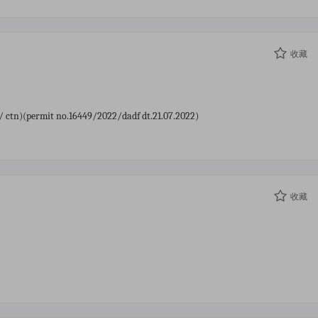
收藏
0/ ctn)(permit no.16449/2022/dadf dt.21.07.2022)
收藏