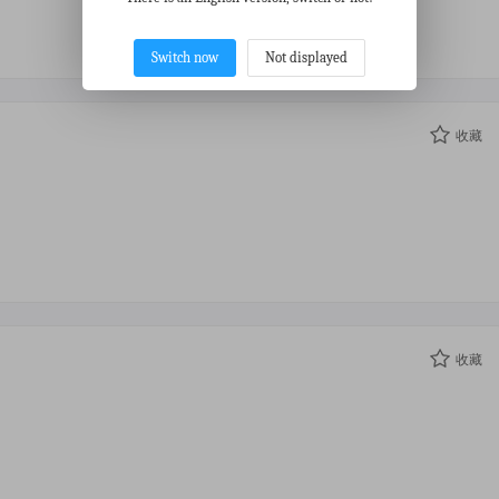
Switch now
Not displayed
收藏
收藏