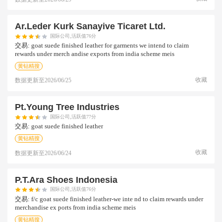
Ar.leder Kurk Sanayive Ticaret Ltd.
国际公司,活跃值76分
交易:
goat suede finished leather for garments we intend to claim
rewards under merch andise exports from india scheme meis
黄钻精搜
收藏
数据更新至
2026/06/25
Pt.young Tree Industries
国际公司,活跃值77分
交易:
goat suede finished leather
黄钻精搜
收藏
数据更新至
2026/06/24
P.t.ara Shoes Indonesia
国际公司,活跃值76分
交易:
f/c goat suede finished leather-we inte nd to claim rewards under
merchandise ex ports from india scheme meis
黄钻精搜