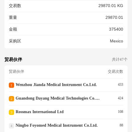
ELCHAIR COMMODE CHAIR
交易数
29870.01 KG
WALKER STICK SPARE PART
FOR WHEELCHAIR<br/>WHE
重量
29870.01
ELCHAIR SHOWER CHAIR W
ALKER STICK BED SIDERAIL
金额
375400
CANE BASE<br/>
采购区
Mexico
贸易伙伴
共计47个
贸易伙伴
交易次数
Wenzhou Jianda Medical Instrument Co.ltd.
433
1
Guandong Dayang Medical Technologies Co.ltd.
424
2
Rossmax International Ltd
108
3
Ningbo Foyomed Medical Instrument Co.ltd.
88
4