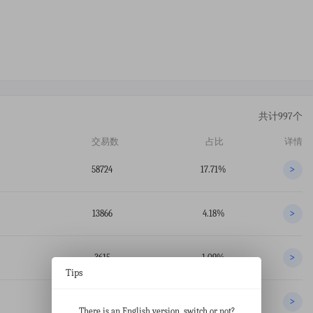
共计997个
交易数
占比
详情
58724
17.71%
>
13866
4.18%
>
3615
1.09%
>
Tips
3394
1.02%
>
There is an English version, switch or not?