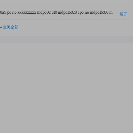
40u0a5 po no xxxxxxxxx mdpo02 310 mdpo15320 cpo no mdpo15333 m
展开
14422 inv dt 09.06.2026 sb no 4023592 sb dt 10jun2026 unit 9864
+
查阅全部