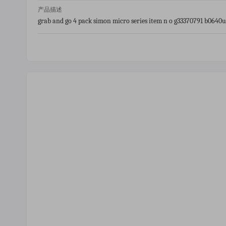
产品描述
grab and go 4 pack simon micro series item n o g33370791 b06
dpo02310 mdp o15320 hsn code 95030020 95030010 inv no f 300000