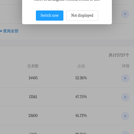
2354
0.71%
>
Switch now
Not displayed
+
查阅全部
共计2727个
交易数
占比
详情
14405
52.26%
>
13161
47.75%
>
12600
45.72%
>