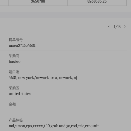
3650788
8268535.25
<
>
1/15
提单编号
maeu271654601
采购商
hasbro
进口港
4601, new york/newark area, newark, nj
采购区
united states
金额
——
产品标签
md,simon,cpo,xxxxx,t 10,grab and go,cod,erie,cro,unit