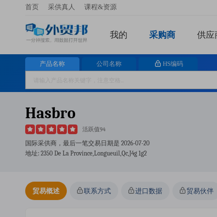
首页
采供真人
课程&资源
我的
采购商
供应
产品名称
公司名称
HS编码
Hasbro
活跃值94
国际采供商，最后一笔交易日期是
2026-07-20
地址: 2350 De La Province,longueuil,qc,j4g 1g2
贸易概述
联系方式
进口数据
贸易伙伴