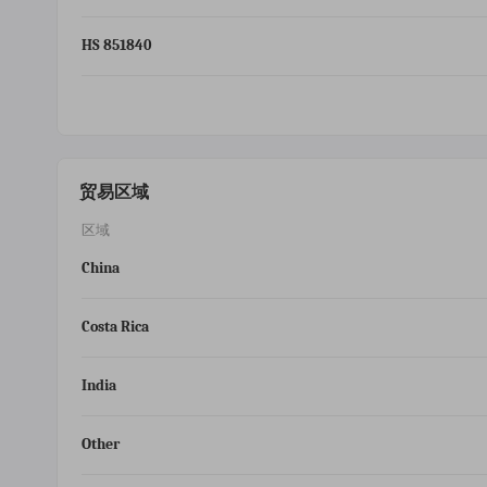
HS 851840
贸易区域
区域
China
Costa Rica
India
Other