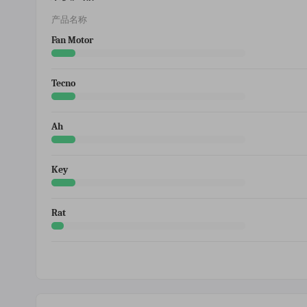
产品名称
Fan Motor
Tecno
Ah
Key
Rat