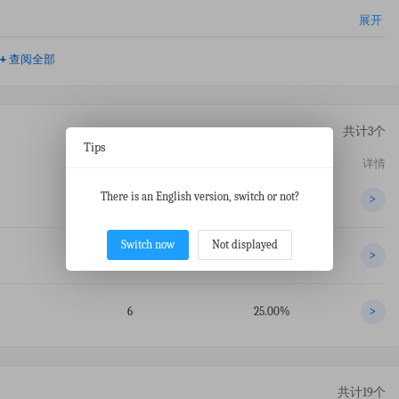
展开
+
查阅全部
共计3个
Tips
交易数
占比
详情
There is an English version, switch or not?
10
41.67%
>
Switch now
Not displayed
8
33.33%
>
6
25.00%
>
共计19个