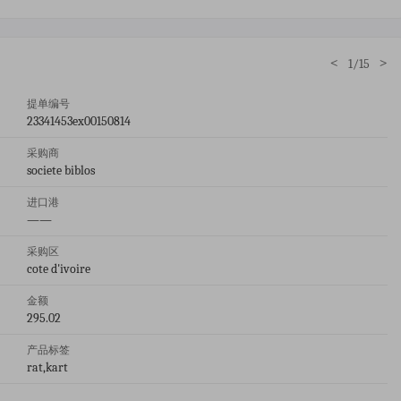
<
>
1/15
提单编号
23341453ex00150814
采购商
societe biblos
进口港
——
采购区
cote d'ivoire
金额
295.02
产品标签
rat,kart