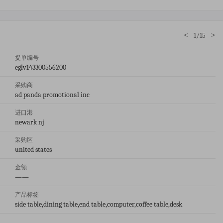
<
>
1/15
提单编号
eglv143300556200
采购商
ad panda promotional inc
进口港
newark nj
采购区
united states
金额
——
产品标签
side table,dining table,end table,computer,coffee table,desk