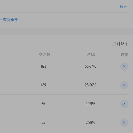
展开
+
查阅全部
共计18个
交易数
占比
详情
871
56.67%
>
439
28.56%
>
66
4.29%
>
35
2.28%
>