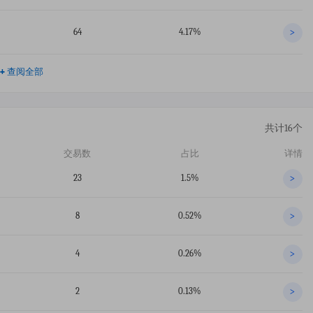
64
4.17%
>
+
查阅全部
共计16个
交易数
占比
详情
23
1.5%
>
8
0.52%
>
4
0.26%
>
2
0.13%
>