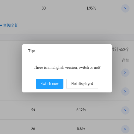
30
1.95%
>
+
查阅全部
共计452个
Tips
交易数
占比
详情
There is an English version, switch or not?
411
26.76%
>
Switch now
Not displayed
257
16.73%
>
94
6.12%
>
86
5.6%
>