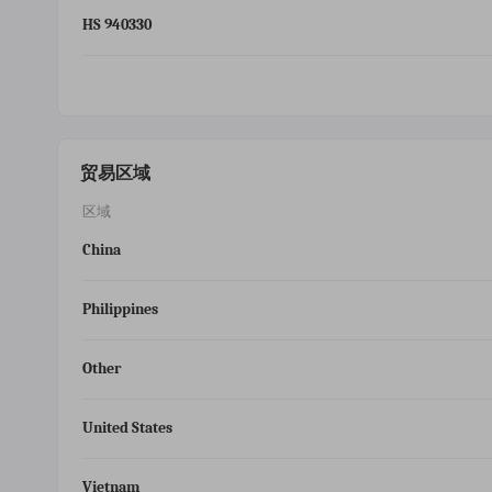
HS 940330
贸易区域
区域
China
Philippines
Other
United States
Vietnam