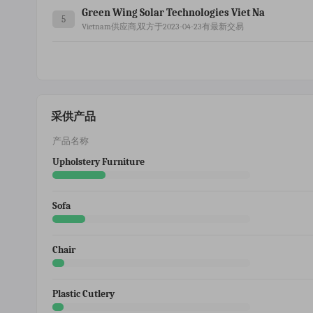
Green Wing Solar Technologies Viet Na
5
Vietnam供应商,双方于2023-04-23有最新交易
采供产品
产品名称
Upholstery Furniture
Sofa
Chair
Plastic Cutlery