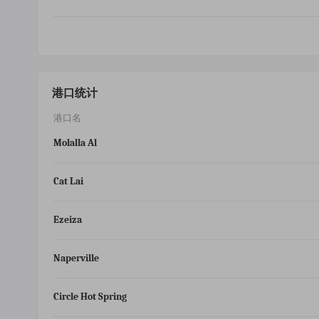
港口统计
港口名
Molalla Al
Cat Lai
Ezeiza
Naperville
Circle Hot Spring