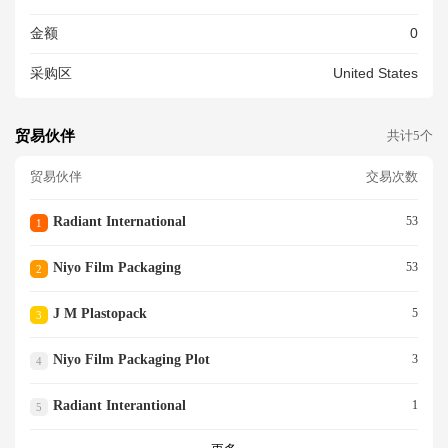
金额
0
采购区
United States
贸易伙伴
共计5个
贸易伙伴
交易次数
Radiant International
53
1
Niyo Film Packaging
53
2
J M Plastopack
5
3
Niyo Film Packaging Plot
3
4
Radiant Interantional
1
5