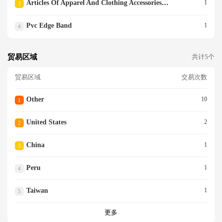
Articles Of Apparel And Clothing Accessories Of Furskin
1
3
Pvc Edge Band
1
4
贸易区域
共计5个
贸易区域
交易次数
Other
10
1
United States
2
2
China
1
3
Peru
1
4
Taiwan
1
5
更多