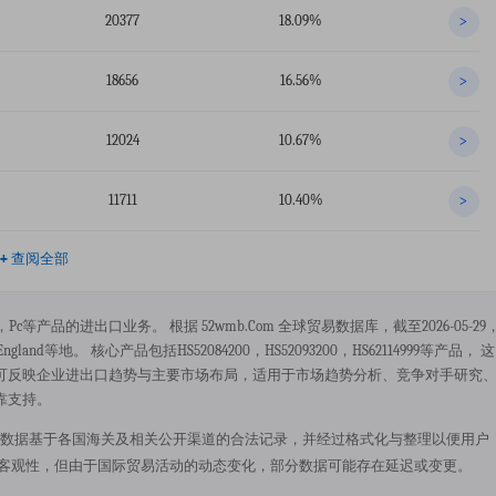
20377
18.09%
>
18656
16.56%
>
12024
10.67%
>
11711
10.40%
>
+
查阅全部
ple，pc等产品的进出口业务。 根据 52wmb.com 全球贸易数据库，截至2026-05-29
land等地。 核心产品包括HS52084200，HS52093200，HS62114999等产品， 这
可反映企业进出口趋势与主要市场布局，适用于市场趋势分析、竞争对手研究
靠支持。
球贸易数据库，数据基于各国海关及相关公开渠道的合法记录，并经过格式化与整理以便用户
的客观性，但由于国际贸易活动的动态变化，部分数据可能存在延迟或变更。