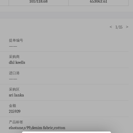
1017118.68
653062.61
<
>
1/15
提单编号
——
采购商
dhl keells
进口港
——
采购区
sri lanka
金额
215939
产品标签
elastane,s 99,denim fabric,cotton