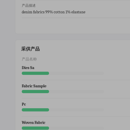
产品描述
denim fabrics 99% cotton 1% elastane
采供产品
产品名称
Dies Sa
Fabric Sample
Pc
Woven Fabric