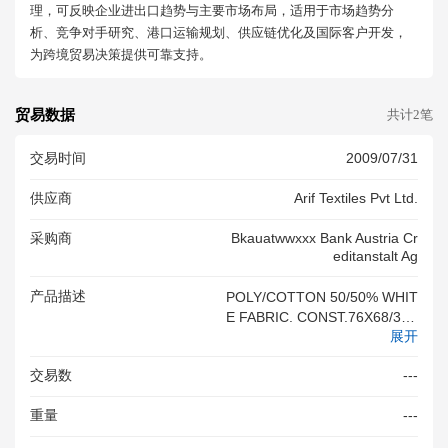
理，可反映企业进出口趋势与主要市场布局，适用于市场趋势分
析、竞争对手研究、港口运输规划、供应链优化及国际客户开发，
为跨境贸易决策提供可靠支持。
贸易数据
共计2笔
交易时间
2009/07/31
供应商
Arif Textiles Pvt Ltd.
采购商
Bkauatwwxxx Bank Austria Cr
Editanstalt Ag
产品描述
POLY/COTTON 50/50% WHIT
E FABRIC. CONST.76X68/30X
展开
30
交易数
---
重量
---