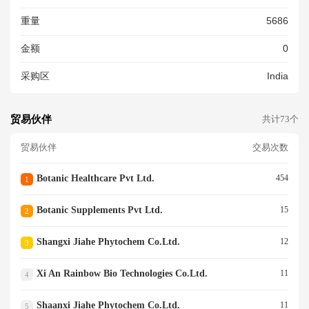
重量
5686
金额
0
采购区
India
贸易伙伴
共计73个
贸易伙伴
交易次数
Botanic Healthcare Pvt Ltd.
454
1
Botanic Supplements Pvt Ltd.
15
2
Shangxi Jiahe Phytochem Co.ltd.
12
3
Xi An Rainbow Bio Technologies Co.ltd.
11
4
Shaanxi Jiahe Phytochem Co.ltd.
11
5