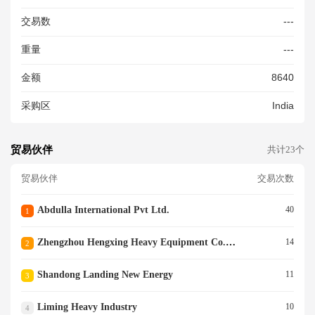
DETAILS AS PER INV
交易数
---
重量
---
金额
8640
采购区
India
贸易伙伴
共计23个
贸易伙伴
交易次数
Abdulla International Pvt Ltd.
40
1
Zhengzhou Hengxing Heavy Equipment Co.ltd.
14
2
Shandong Landing New Energy
11
3
Liming Heavy Industry
10
4