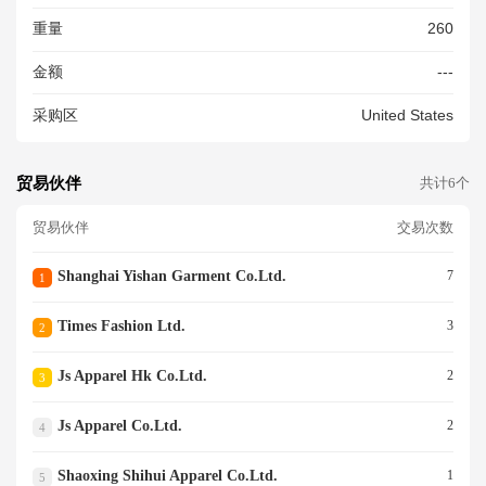
重量
260
金额
---
采购区
United States
贸易伙伴
共计6个
贸易伙伴
交易次数
Shanghai Yishan Garment Co.ltd.
7
1
Times Fashion Ltd.
3
2
Js Apparel Hk Co.ltd.
2
3
Js Apparel Co.ltd.
2
4
Shaoxing Shihui Apparel Co.ltd.
1
5