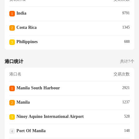
India
9791
1
Costa Rica
1345
2
Philippines
688
3
港口统计
共计7个
港口名
交易次数
Manila South Harbour
2921
1
Manila
1237
2
Ninoy Aquino International Airport
528
3
Port Of Manila
148
4