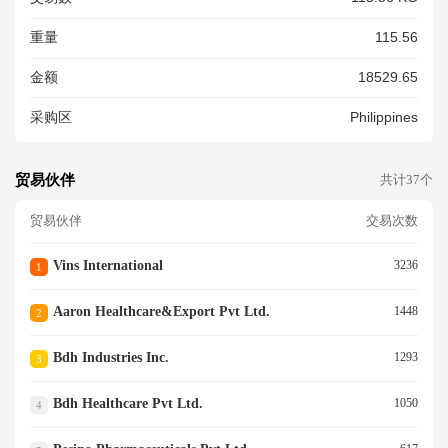
重量
115.56
金额
18529.65
采购区
Philippines
贸易伙伴
共计37个
贸易伙伴
交易次数
Vins International
3236
1
Aaron Healthcare&export Pvt Ltd.
1448
2
Bdh Industries Inc.
1293
3
Bdh Healthcare Pvt Ltd.
1050
4