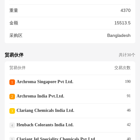
重量
4370
金额
15513.5
采购区
Bangladesh
贸易伙伴
共计30个
贸易伙伴
交易次数
Archroma Singapore Pvt Ltd.
190
1
Archroma India Pvt.ltd.
91
2
Clariang Chemicals India Ltd.
46
3
Heubach Colorants India Ltd.
42
4
Clariant Igl Speciality Chemicals Pvt Ltd.
40
5