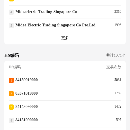
Mideaeletric Trading Singapore Co
2319
4
Midea Electric Trading Singapore Co Pte.ltd.
1996
5
更多
HS编码
共计1071个
HS编码
交易次数
84159019000
5081
1
85371019000
1759
2
84143090000
1472
3
84151090000
597
4