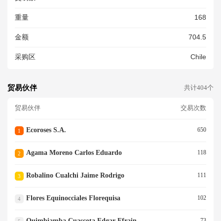
重量
168
金额
704.5
采购区
Chile
贸易伙伴
共计404个
贸易伙伴
交易次数
Ecoroses S.a.
650
1
Agama Moreno Carlos Eduardo
118
2
Robalino Cualchi Jaime Rodrigo
111
3
Flores Equinocciales Florequisa
102
4
Quimbiamba Cuascota Edgar Efrain
73