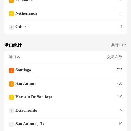
2
Netherlands
5
3
Other
4
4
港口统计
共计23个
港口名
交易次数
Santiago
1797
1
San Antonio
428
2
Horcajo De Santiago
140
3
Desconocido
69
4
San Antonio, Tx
16
5