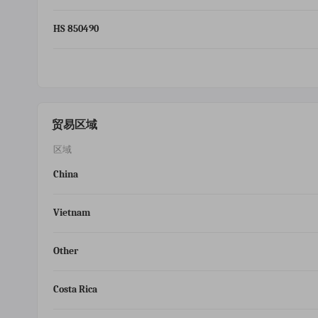
HS 850490
贸易区域
区域
China
Vietnam
Other
Costa Rica