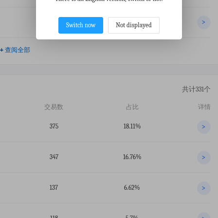
210
1.90%
>
Switch now
Not displayed
+
查阅全部
共计331个
交易数
占比
详情
375
18.11%
>
347
16.76%
>
137
6.62%
>