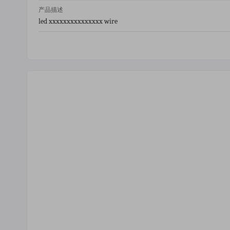
产品描述
led xxxxxxxxxxxxxxx wire