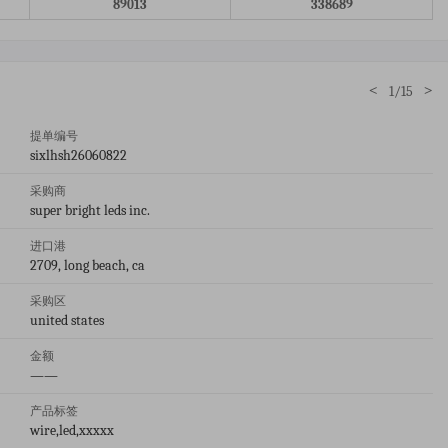
89013
338689
<
>
1/15
提单编号
sixlhsh26060822
采购商
super bright leds inc.
进口港
2709, long beach, ca
采购区
united states
金额
——
产品标签
wire,led,xxxxx