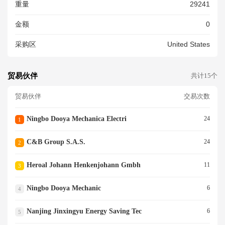
重量
29241
SSORIES ROLLING SHUTTE
R FABRIC<br/>ALUMINUM R
金额
0
OLLING SHUTTER PARTS ST
EEL ROLLING SHUTTER PAR
采购区
United States
TS PLASTIC ROLLING SHUT
TER PLUG ROLLING SHUTT
ER REMOTE TUBULAR MOT
OR AND ACCESSORIES ROL
贸易伙伴
共计15个
LING SHUTTER FABRIC<br/>
贸易伙伴
交易次数
Ningbo Dooya Mechanica Electri
24
1
C&b Group S.a.s.
24
2
Heroal Johann Henkenjohann Gmbh
11
3
Ningbo Dooya Mechanic
6
4
Nanjing Jinxingyu Energy Saving Tec
6
5