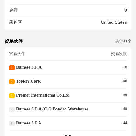
金额
0
采购区
United States
贸易伙伴
共计41个
贸易伙伴
交易次数
Dainese S.p.a.
216
1
Topkey Corp.
206
2
Promet International Co.ltd.
68
3
Dainese S.p.a (c O Bonded Warehouse
60
4
Dainese S P A
44
5