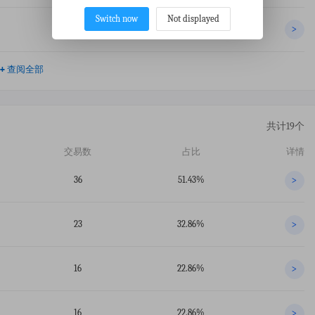
Switch now
Not displayed
14
0.33%
>
+
查阅全部
共计19个
交易数
占比
详情
36
51.43%
>
23
32.86%
>
16
22.86%
>
16
22.86%
>