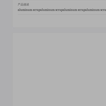
产品描述
aluminum scrap
aluminum scrap
aluminum scrap
aluminum scr