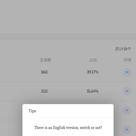
共计18个
交易数
占比
详情
1661
39.17%
>
1511
35.64%
>
940
22.17%
Tips
>
There is an English version, switch or not?
34
0.80%
>