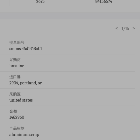
2675
84156574
<
>
1/15
提单编号
smlmsel6d1348a01
采购商
hma inc
进口港
2904, portland, or
采购区
united states
金额
1462960
产品标签
aluminum scrap