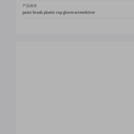
产品描述
paint brush plastic cup gloves screwdriver