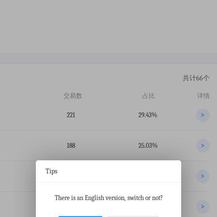
共计66个
交易数
占比
详情
221
29.43%
>
188
25.03%
>
Tips
70
9.32%
>
There is an English version, switch or not?
55
7.32%
>