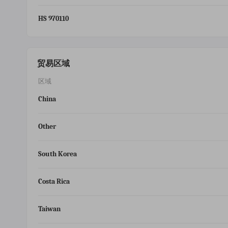
HS 970110
贸易区域
区域
China
Other
South Korea
Costa Rica
Taiwan