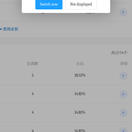
Switch now
Not displayed
32
4.26%
>
+
查阅全部
共计74个
交易数
占比
详情
5
18.52%
>
4
14.81%
>
4
14.81%
>
4
14.81%
>