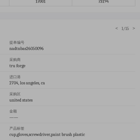
17001
73194
<
>
1/15
提单编号
nadtnbas26050096
采购商
tru forge
进口港
2704, los angeles, ca
采购区
united states
金额
——
产品标签
cup,gloves,screwdriver,paint brush plastic