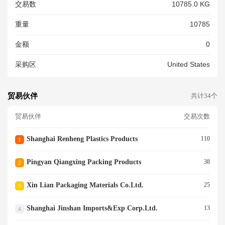
交易数
10785.0 KG
重量
10785
金额
0
采购区
United States
贸易伙伴
共计34个
贸易伙伴
交易次数
Shanghai Renheng Plastics Products
110
1
Pingyan Qiangxing Packing Products
38
2
Xin Lian Packaging Materials Co.ltd.
25
3
Shanghai Jinshan Imports&exp Corp.ltd.
13
4