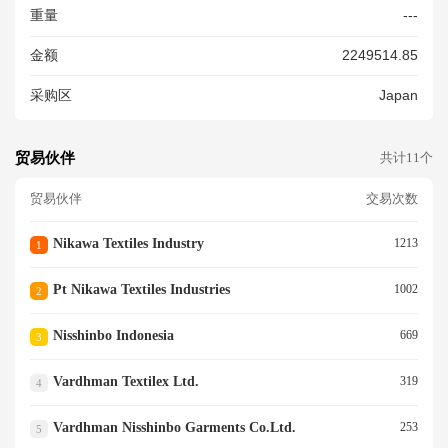
重量
---
金额
2249514.85
采购区
Japan
贸易伙伴
共计11个
贸易伙伴
交易次数
Nikawa Textiles Industry
1213
1
Pt Nikawa Textiles Industries
1002
2
Nisshinbo Indonesia
669
3
Vardhman Textilex Ltd.
319
4
Vardhman Nisshinbo Garments Co.ltd.
253
5