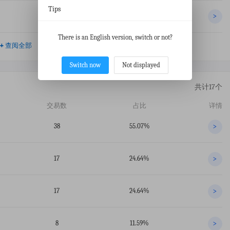
Tips
43
6.23%
>
There is an English version, switch or not?
+
查阅全部
Switch now
Not displayed
共计17个
交易数
占比
详情
38
55.07%
>
17
24.64%
>
17
24.64%
>
8
11.59%
>