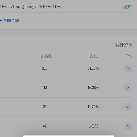
), 11viên/thùng, hàng mới 100%#&vn
展开
+
查阅全部
共计27个
交易数
占比
详情
215
31.16%
>
113
16.38%
>
81
11.74%
>
47
6.81%
>