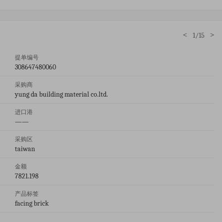
<
>
1/15
提单编号
308647480060
采购商
yung da building material co.ltd.
进口港
——
采购区
taiwan
金额
7821.198
产品标签
facing brick