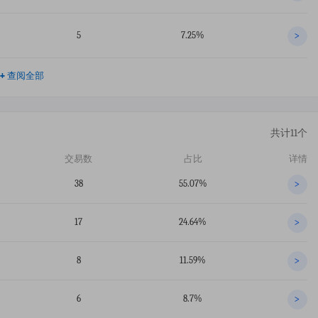
5
7.25%
>
+
查阅全部
共计11个
交易数
占比
详情
38
55.07%
>
17
24.64%
>
8
11.59%
>
6
8.7%
>