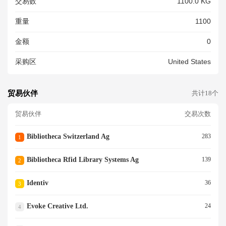
交易数
1100.0 KG
KSMITHFREIGHT. CO.UK GB
707914231000 XX CONTACT
重量
1100
XXXXXXXXXXXXXXXX XXXXX
XXXXXXXXXXXXXXXXXXXXX
金额
0
XXXXXXX<br/>
采购区
United States
贸易伙伴
共计18个
贸易伙伴
交易次数
Bibliotheca Switzerland Ag
283
1
Bibliotheca Rfid Library Systems Ag
139
2
Identiv
36
3
Evoke Creative Ltd.
24
4