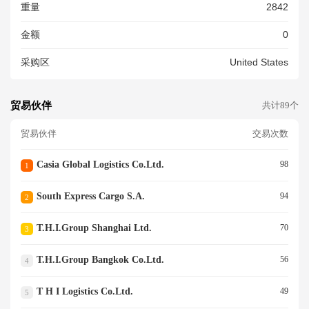
重量
2842
金额
0
采购区
United States
贸易伙伴
共计89个
贸易伙伴
交易次数
Casia Global Logistics Co.ltd.
98
1
South Express Cargo S.a.
94
2
T.h.i.group Shanghai Ltd.
70
3
T.h.i.group Bangkok Co.ltd.
56
4
T H I Logistics Co.ltd.
49
5