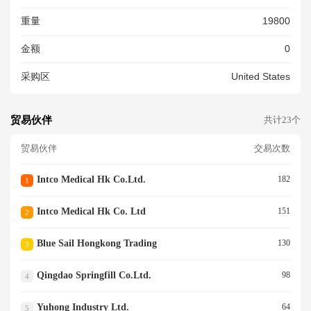
重量
19800
金额
0
采购区
United States
贸易伙伴
共计23个
贸易伙伴
交易次数
Intco Medical Hk Co.ltd.
182
1
Intco Medical Hk Co. Ltd
151
2
Blue Sail Hongkong Trading
130
3
Qingdao Springfill Co.ltd.
98
4
Yuhong Industry Ltd.
64
5