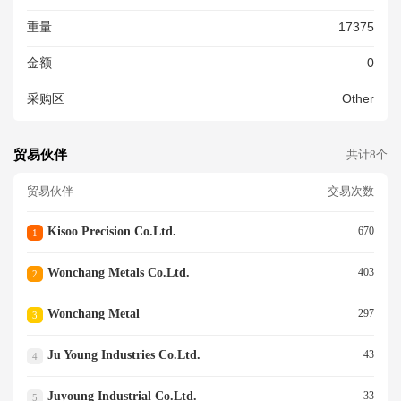
O - 20382-1000 . FORGING P
重量
17375
ART OF SWING ARM ITEM N
O - 25147-9600 . FORGING P
金额
0
ART OF PIVOT ITEM NO - FG
-25008-6 . FORGING PART O
采购区
Other
F END SHAFT ITEM NO - ES-
20128-3 . FORGING PART O
F AXLE SUPPORT RH ITEM
NO - FG-25008-0401 . FORGI
贸易伙伴
共计8个
NG PART OF AXLE SUPPOR
T LH ITEM NO - FG-25008-05
贸易伙伴
交易次数
01 . . . . . . . . . . . . . . . . . . . . . .
. .<br/>
Kisoo Precision Co.ltd.
670
1
Wonchang Metals Co.ltd.
403
2
Wonchang Metal
297
3
Ju Young Industries Co.ltd.
43
4
Juyoung Industrial Co.ltd.
33
5