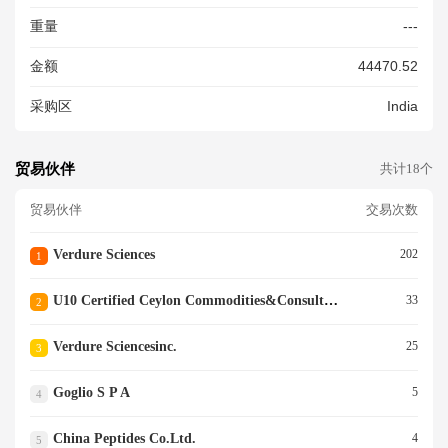
HIPS OBS CINNAMOMUM ZE
重量
---
YLANICUM FOR H
金额
44470.52
采购区
India
贸易伙伴
共计18个
贸易伙伴
交易次数
Verdure Sciences
202
1
U10 Certified Ceylon Commodities&consultants
33
2
Verdure Sciencesinc.
25
3
Goglio S P A
5
4
China Peptides Co.ltd.
4
5