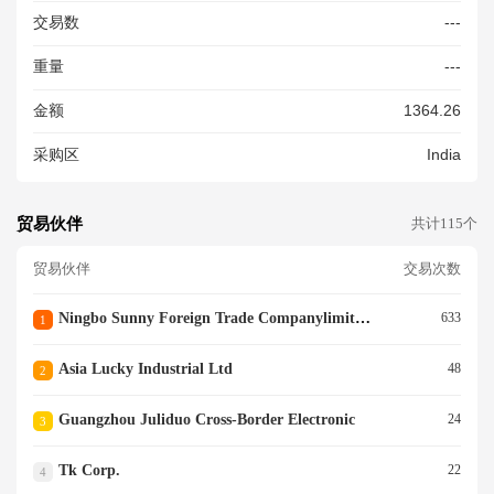
R CONNECTOR, MADE OF P
交易数
---
LASTIC, NET WEIGHT 800 K
GS APPROX.,
重量
---
金额
1364.26
采购区
India
贸易伙伴
共计115个
贸易伙伴
交易次数
Ningbo Sunny Foreign Trade Companylimitedno.25
633
1
Asia Lucky Industrial Ltd
48
2
Guangzhou Juliduo Cross-Border Electronic
24
3
Tk Corp.
22
4