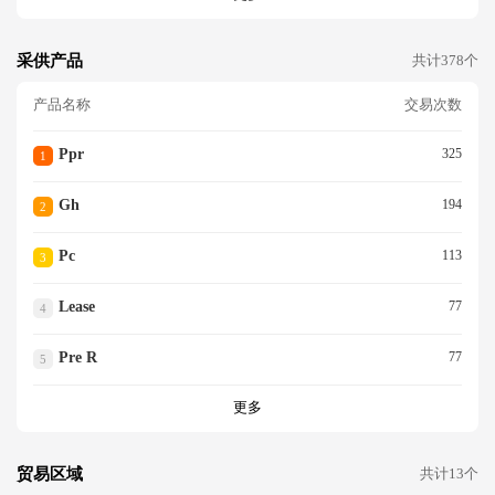
采供产品
共计378个
产品名称
交易次数
Ppr
325
1
Gh
194
2
Pc
113
3
Lease
77
4
Pre R
77
5
更多
贸易区域
共计13个