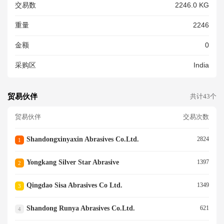
交易数
2246.0 KG
重量
2246
金额
0
采购区
India
贸易伙伴
共计43个
贸易伙伴
交易次数
Shandongxinyaxin Abrasives Co.ltd.
2824
1
Yongkang Silver Star Abrasive
1397
2
Qingdao Sisa Abrasives Co Ltd.
1349
3
Shandong Runya Abrasives Co.ltd.
621
4