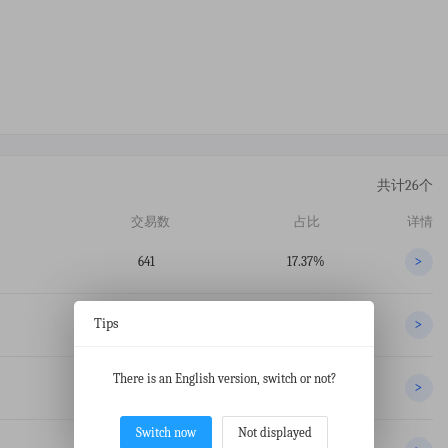
共计26个
交易数
占比
详情
641
17.37%
>
Tips
120
3.25%
>
There is an English version, switch or not?
119
3.22%
>
Switch now
Not displayed