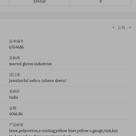
124750
0
<
>
1/15
提单编号
6764686
采购商
marvel gloves industries
进口港
jawaharlal nehru (nhava sheva)
采购区
india
金额
4046.86
产品标签
latex,polycotton,e coating,yellow liner,yellow o,gauge,rink,kni