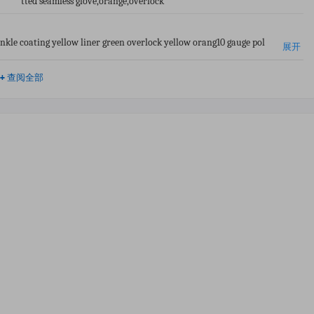
tted seamless glove,orange,overlock
inkle coating yellow liner green overlock yellow orang10 gauge pol
展开
+
查阅全部