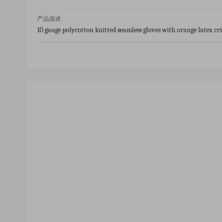
产品描述
10 gauge polycotton knitted seamless gloves with orange latex cr
ycotton knitted seamless gloves