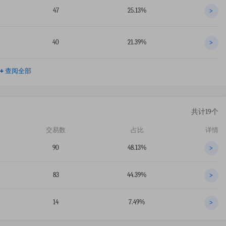
47
25.13%
>
40
21.39%
>
+
查阅全部
共计19个
交易数
占比
详情
90
48.13%
>
83
44.39%
>
14
7.49%
>