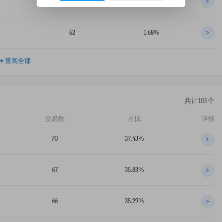
80
2.17%
>
62
1.68%
>
+
查阅全部
共计105个
交易数
占比
详情
70
37.43%
>
67
35.83%
>
66
35.29%
>