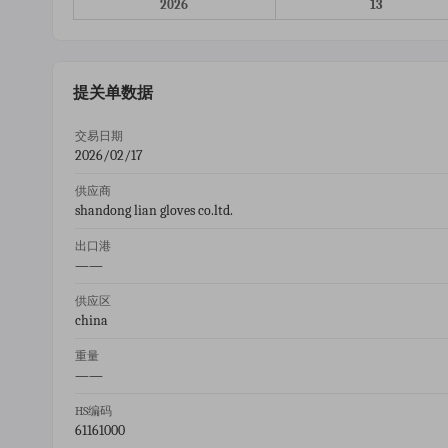
2026
13
提关单数据
交易日期
2026/02/17
供应商
shandong lian gloves co.ltd.
出口港
——
供应区
china
重量
——
HS编码
61161000