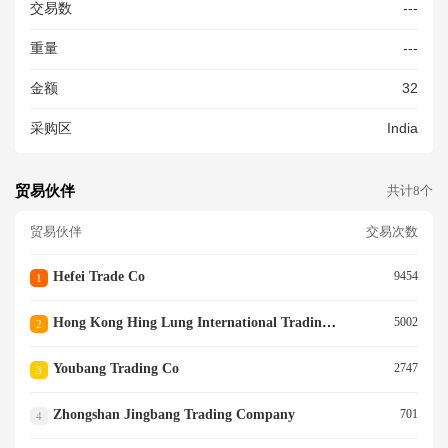
交易数
---
重量
---
金额
32
采购区
India
贸易伙伴
共计8个
贸易伙伴
交易次数
Hefei Trade Co
9454
1
Hong Kong Hing Lung International Trading Ltd.
5002
2
Youbang Trading Co
2747
3
Zhongshan Jingbang Trading Company
701
4