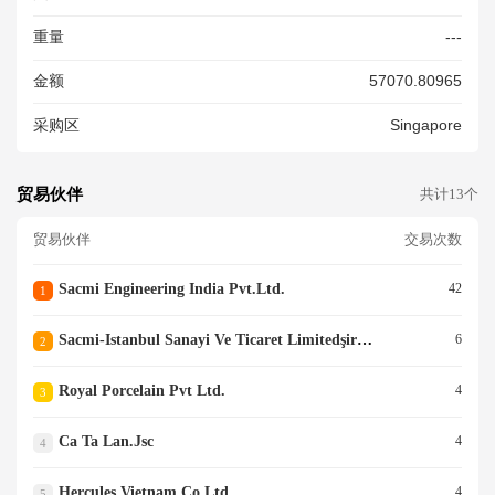
重量
---
金额
57070.80965
采购区
Singapore
贸易伙伴
共计13个
贸易伙伴
交易次数
Sacmi Engineering India Pvt.ltd.
42
1
Sacmi-Istanbul Sanayi Ve Ticaret Limitedşirketi
6
2
Royal Porcelain Pvt Ltd.
4
3
Ca Ta Lan.jsc
4
4
Hercules Vietnam Co.ltd.
4
5