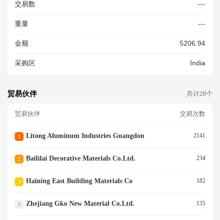
交易数
---
DT 27 02 2026 ALUMINIUM F
OIL
重量
---
金额
5206.94
采购区
India
贸易伙伴
共计28个
贸易伙伴
交易次数
Litong Aluminum Industries Guangdon
2141
1
Baililai Decorative Materials Co.ltd.
234
2
Haining East Building Materials Co
182
3
Zhejiang Gko New Material Co.ltd.
135
4