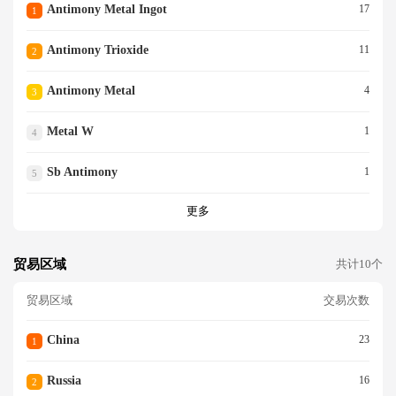
Antimony Metal Ingot
17
1
Antimony Trioxide
11
2
Antimony Metal
4
3
Metal W
1
4
Sb Antimony
1
5
更多
贸易区域
共计10个
贸易区域
交易次数
China
23
1
Russia
16
2