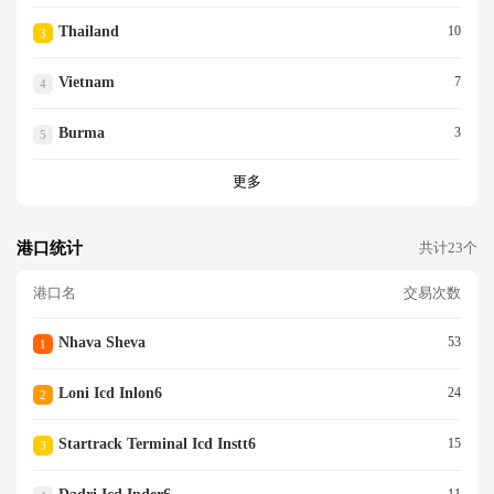
Thailand
10
3
Vietnam
7
4
Burma
3
5
更多
港口统计
共计23个
港口名
交易次数
Nhava Sheva
53
1
Loni Icd Inlon6
24
2
Startrack Terminal Icd Instt6
15
3
11