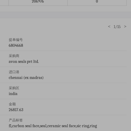
206976
0
<
>
1/15
提单编号
6804668
采购商
avon seals pvt ltd.
进口港
chennai (ex madras)
采购区
india
金额
26817.63
产品标签
f1,carbon seal face,seal,ceramic seal face,sic ring,ring