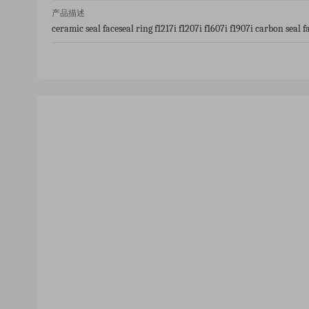
产品描述
ceramic seal faceseal ring f1217i f1207i f1607i f1907i carbon seal f