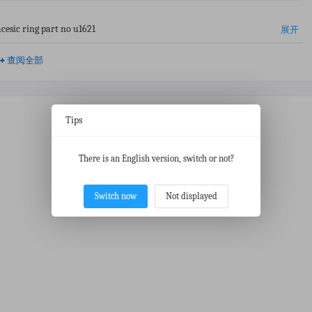
acesic ring part no u1621
展开
+
查阅全部
Tips
There is an English version, switch or not?
Switch now
Not displayed