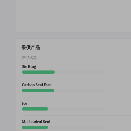
采供产品
产品名称
Sic Ring
Carbon Seal Face
Ice
Mechanical Seal