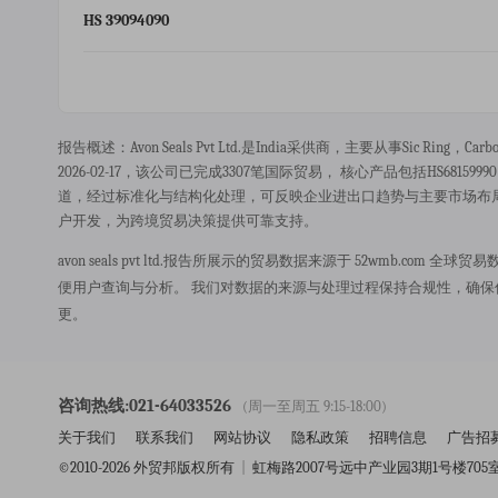
HS 39094090
报告概述：avon Seals Pvt Ltd.是india采供商，主要从事sic Ring，
2026-02-17，该公司已完成3307笔国际贸易， 核心产品包括HS681599
道，经过标准化与结构化处理，可反映企业进出口趋势与主要市场布
户开发，为跨境贸易决策提供可靠支持。
avon seals pvt ltd.报告所展示的贸易数据来源于 52wmb
便用户查询与分析。 我们对数据的来源与处理过程保持合规性，确
更。
咨询热线:021-64033526
(周一至周五 9:15-18:00)
关于我们
联系我们
网站协议
隐私政策
招聘信息
广告招
©2010-2026 外贸邦版权所有
|
虹梅路2007号远中产业园3期1号楼705