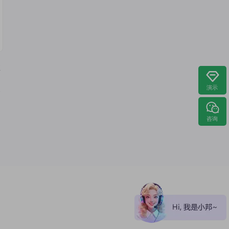
至
演示
客
咨询