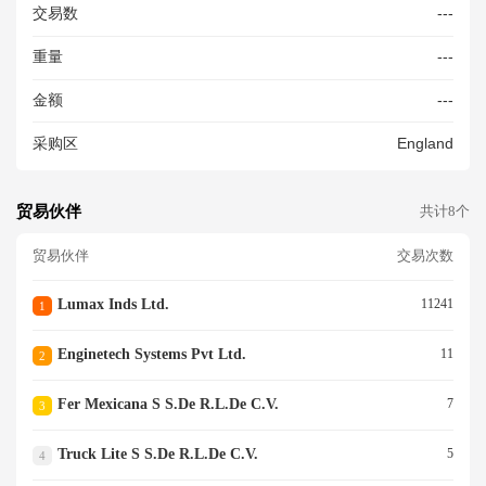
交易数
---
TI-RUST OR ANTI-CORROSI
ON PREPARATIONS AND MO
重量
---
ULD-RELEASE PREPARATIO
NS, BASED ON LUBRICANTS,
金额
---
CONTAINING, BY WEIGHT, <
70% OF PETROLEUM OIL O
采购区
England
R OIL OBTAINED FROM BITU
MINOUS MINERALS (EXCL. P
REPARATIONS FOR THE TR
EATMENT OF TEXTILE MATE
贸易伙伴
共计8个
RIALS, LEATHER, FUR SKINS
OR OTHER MATERIALS, AND
贸易伙伴
交易次数
LUBRICANTS HAVING A BIO-
BASED CARBON CONTENT
Lumax Inds Ltd.
11241
1
OF AT LEAST 25% BY MASS
AND WHICH ARE BIODEGRA
Enginetech Systems Pvt Ltd.
11
2
DABLE AT A LEVEL OF AT LE
AST 60%)
Fer Mexicana S S.de R.l.de C.v.
7
3
Truck Lite S S.de R.l.de C.v.
5
4