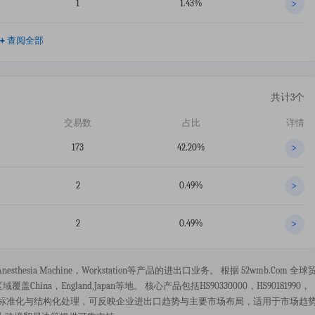
1
1.43%
>
+
查阅全部
共计3个
交易数
占比
详情
173
42.20%
>
2
0.49%
>
2
0.49%
>
anesthesia Machine，workstation等产品的进出口业务。 根据 52wmb.com 全球
ina，england,japan等地。 核心产品包括HS90330000，HS90181990，
，经过标准化与结构化处理，可反映企业进出口趋势与主要市场布局，适用于市场趋