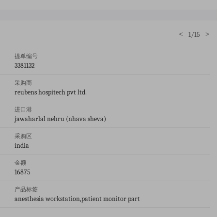
<
>
1/15
提单编号
3381132
采购商
reubens hospitech pvt ltd.
进口港
jawaharlal nehru (nhava sheva)
采购区
india
金额
16875
产品标签
anesthesia workstation,patient monitor part