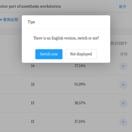
nitor part of anesthesia workstation
展开
+
查阅全部
Tips
There is an English version, switch or not?
共计133个
Switch now
Not displayed
交易数
占比
详情
54
77.14%
>
52
74.29%
>
13
18.57%
>
12
17.14%
>