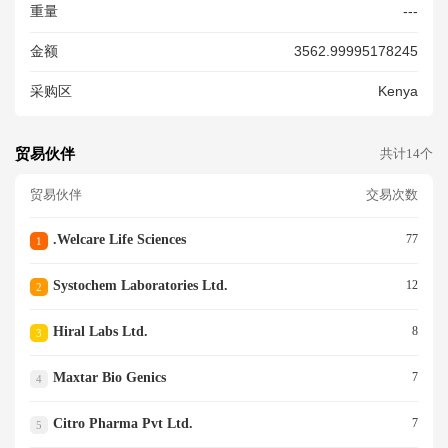
重量
---
金额
3562.99995178245
采购区
Kenya
贸易伙伴
共计14个
贸易伙伴
交易次数
.welcare Life Sciences
77
1
Systochem Laboratories Ltd.
12
2
Hiral Labs Ltd.
8
3
Maxtar Bio Genics
7
4
Citro Pharma Pvt Ltd.
7
5