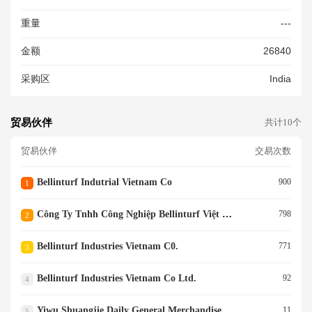
重量
---
金额
26840
采购区
India
贸易伙伴
共计10个
贸易伙伴
交易次数
Bellinturf Indutrial Vietnam Co
900
1
Công Ty Tnhh Công Nghiệp Bellinturf Việt Nam
798
2
Bellinturf Industries Vietnam C0.
771
3
Bellinturf Industries Vietnam Co Ltd.
92
4
Yiwu Shuangjie Daily General Merchandise Ltd.
11
5